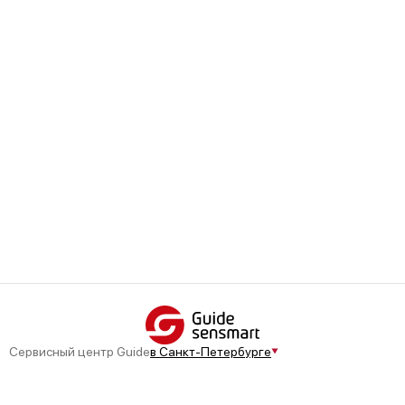
варианты восстановления с учетом специфики
городского климата и востребованных моделей.
Сервисный центр Guide
в Санкт-Петербурге