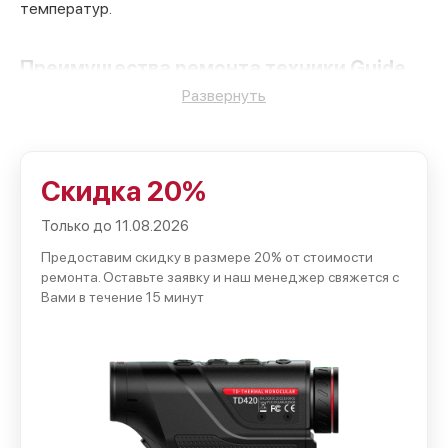
температур.
Преимущества ремонта техники Guide
Развернуть
Кратко о сильных сторонах нашего сервиса:
Оперативный прием и ускоренные сроки ремонта с
учетом занятости клиентов в деловом ритме
Скидка 20%
города;
Использование оригинальных или совместимых
Только до 11.08.2026
комплектующих проверенного качества;
Предоставим скидку в размере 20% от стоимости
ремонта. Оставьте заявку и наш менеджер свяжется с
Опытные мастера с практикой работы на популярных
Вами в течение 15 минут
моделях смартфонов и ноутбуков;
Понятная гарантия на выполненные работы и
замененные детали;
Возможность срочной диагностики и согласование
цен до ремонта.