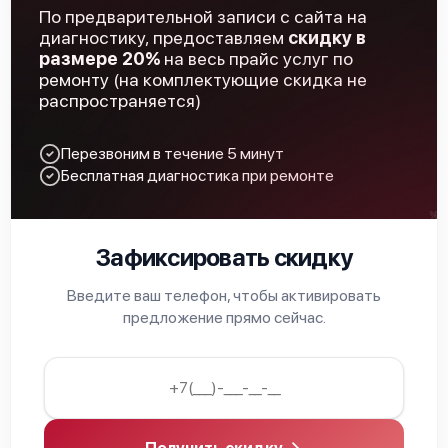
По предварительной записи с сайта на
Ремонт разъема
650 р
диагностику, предоставляем
скидку в
размере 20%
на весь прайс услуг по
Замена ключей управления
590 р
ремонту (на комплектующие скидка не
распространяется)
Замена процессора
850 р
Перезвоним в течение 5 минут
Замена микросхемы логики
450 р
Бесплатная диагностика при ремонте
Замена микросхемы усилителя
600 р
Замена шим контроллера
850 р
Зафиксировать скидку
Восстановление после попадания влаги
850 р
Введите ваш телефон, чтобы активировать
предложение прямо сейчас.
Ремонт платы управления (восстановление)
750 р
Замена объективов с улучшением
1300 р
характеристик
Замена дисплея (экрана)
750 р